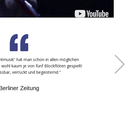
f his mouth and nose simultaneously, he amazed us
rds and even a section from Mozart’s Eine Kleine
ayed both musically and flawlessly"
usical America,
MG director Edna Landau