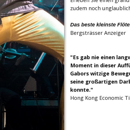
Erleben Sie einen grand
zudem noch unglaublich 
Das beste kleinste Flöt
Bergsträsser Anzeiger
"Es gab nie einen lang
Moment in dieser Auffü
Gabors witzige Beweg
seine großartigen Dar
konnte."
Hong Kong Economic Ti