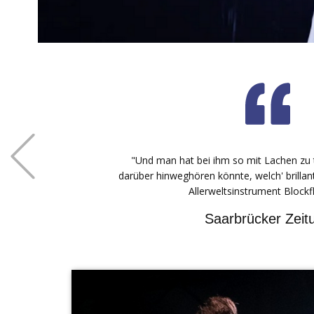
"...Der studierte Musiker mixt die perfekte Beherrs
und Bewegungskunst, die sprachlos ist u
Previous
WAZ