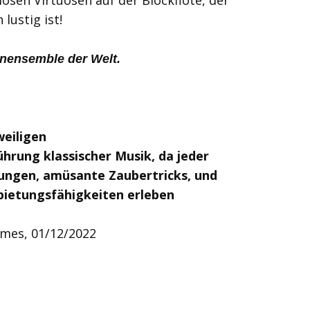
iosen Virtuosen auf der Blockflöte, der
lustig ist!
enensemble der Welt.
weiligen
hrung klassischer Musik, da jeder
ungen, amüsante Zaubertricks, und
bietungsfähigkeiten erleben
mes, 01/12/2022