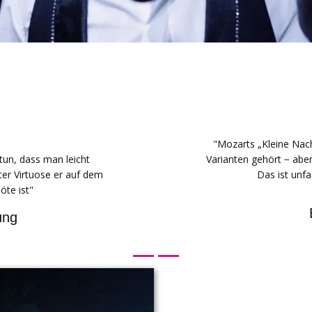
chung des Instruments mit Comedy
"With instruments coming out o
nd sprachlos macht."
with perfectly balanced cho
Nachtmusik, pl
M
Former I